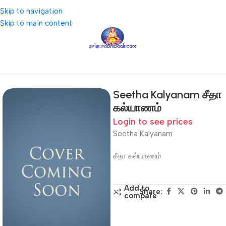
Skip to navigation
Skip to main content
Home
Shop
Other Author
Merina
Seetha Kalyanam சீதா
கல்யாணம்
Login to see prices
Seetha Kalyanam
சீதா கல்யாணம்
Add to
Share:
compare