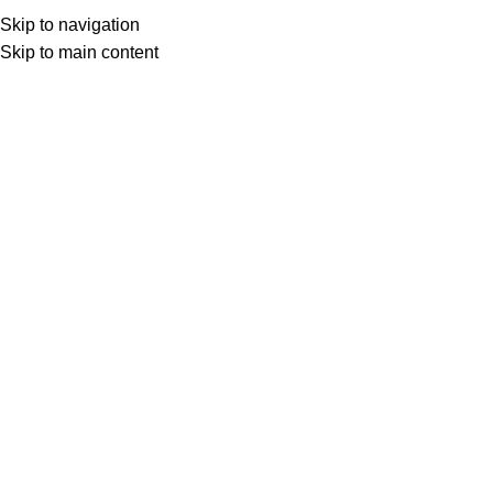
Skip to navigation
Skip to main content
Home
Shop
Other Author
Balakumaran
Periya Purana Kathaigal பெரிய புராணக் கதைகள்
Login to see prices
Periya Purana Kathaigal
பெரிய புராணக் கதைகள்
Add to compare