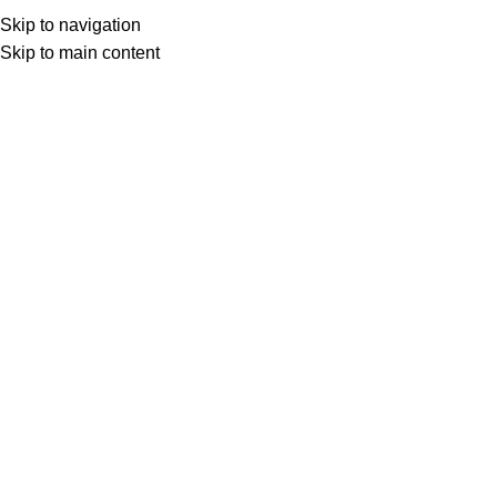
Skip to navigation
Skip to main content
Home
Shop
Other Author
Jayakanthan
Sila Nerangalil Sila Manidhargal சில நேரங்களில் சில
மனிதர்கள்
Login to see prices
Sila Nerangalil Sila Manidhargal
சில நேரங்களில் சில மனிதர்கள்
Add to compare
Share: