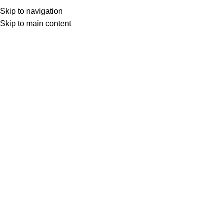
Skip to navigation
Skip to main content
Home
Shop
Other Author
Balakumaran
Thiruppoonthuruthi திருப்பூந்துருத்தி
Login to see prices
Thiruppoonthuruthi
திருப்பூந்துருத்தி
Add to compare
Share:
Specification